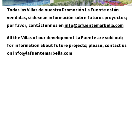
GALERÍA
Todas las Villas de nuestra Promoción La Fuente están
LOCALIZACIÓN
vendidas, si desean información sobre futuros proyectos;
CONTACTO
por favor, contáctennos en
info@lafuentemarbella.com
AGENTES
All the Villas of our development La Fuente are sold out;
for information about future projects; please, contact us
on
info@lafuentemarbella.com
+34 952 000 480
info@lafuentemarbella.com
Usted está en:
HOME
/
CASA TIPO C