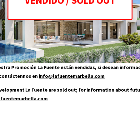
uestra Promoción La Fuente están vendidas, si desean informa
, contáctennos en
info@lafuentemarbella.com
development La Fuente are sold out; for information about futu
afuentemarbella.com