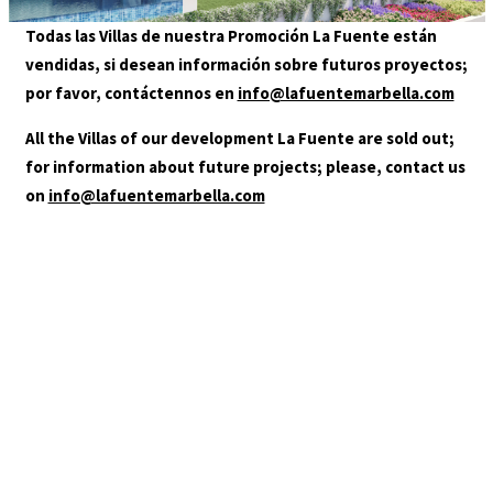
GALERÍA
Todas las Villas de nuestra Promoción La Fuente están
LOCALIZACIÓN
vendidas, si desean información sobre futuros proyectos;
CONTACTO
por favor, contáctennos en
info@lafuentemarbella.com
AGENTES
All the Villas of our development La Fuente are sold out;
for information about future projects; please, contact us
on
info@lafuentemarbella.com
+34 952 000 480
info@lafuentemarbella.com
Usted está en:
HOME
/
22