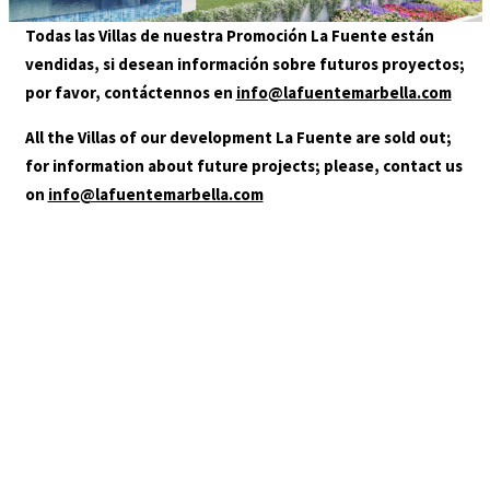
GALLERY
Todas las Villas de nuestra Promoción La Fuente están
LOCATION
vendidas, si desean información sobre futuros proyectos;
CONTACT
por favor, contáctennos en
info@lafuentemarbella.com
AGENTS
All the Villas of our development La Fuente are sold out;
for information about future projects; please, contact us
on
info@lafuentemarbella.com
+34 952 000 480
info@lafuentemarbella.com
You are in:
HOME
/
01-LA-FUENTE-SLIDER