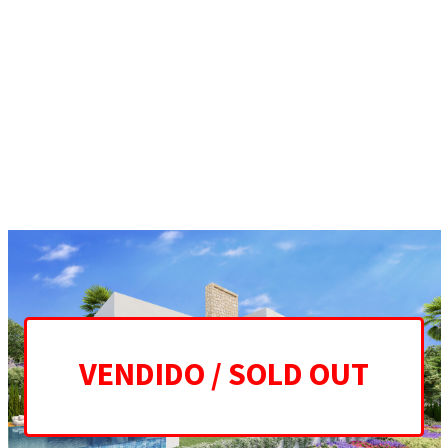
GALLERY
THE REAL MEANING
OF LUXURY
OUTDOORS
ES
EN
HOME
PROJECT
GALLERY