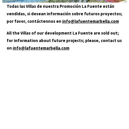
Todas las Villas de nuestra Promoción La Fuente están
LOCATION
vendidas, si desean información sobre futuros proyectos;
CONTACT
por favor, contáctennos en
info@lafuentemarbella.com
AGENTS
All the Villas of our development La Fuente are sold out;
for information about future projects; please, contact us
on
info@lafuentemarbella.com
AN OASIS
IN THE CENTRE OF
MARBELLA
Contact our sales team and find out more about La
Fuente, an unrepeatable opportunity.