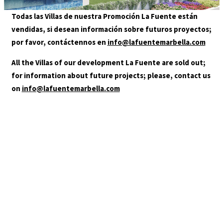
GALLERY
Todas las Villas de nuestra Promoción La Fuente están
LOCATION
vendidas, si desean información sobre futuros proyectos;
CONTACT
por favor, contáctennos en
info@lafuentemarbella.com
AGENTS
All the Villas of our development La Fuente are sold out;
for information about future projects; please, contact us
on
info@lafuentemarbella.com
+34 952 000 480
info@lafuentemarbella.com
You are in:
HOME
/
04-LA-FUENTE-SLIDER