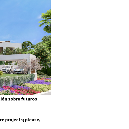
HOME
PROJECT
GALLERY
1
2
3
LOCATION
CONTACT
ción sobre futuros
AGENTS
re projects; please,