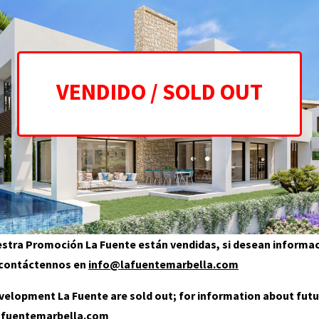
uestra Promoción La Fuente están vendidas, si desean informa
, contáctennos en
info@lafuentemarbella.com
development La Fuente are sold out; for information about futu
afuentemarbella.com