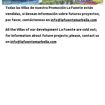
GALLERY
Todas las Villas de nuestra Promoción La Fuente están
LOCATION
LA-FUENTE-BANO
vendidas, si desean información sobre futuros proyectos;
CONTACT
por favor, contáctennos en
info@lafuentemarbella.com
AGENTS
All the Villas of our development La Fuente are sold out;
for information about future projects; please, contact us
on
info@lafuentemarbella.com
La Fuente de Marbella – Baño
+34 952 000 480
info@lafuentemarbella.com
You are in:
HOME
/
LA-FUENTE-BANO