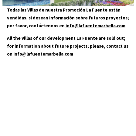
GALLERY
Todas las Villas de nuestra Promoción La Fuente están
LOCATION
LA-FUENTE-SOLARIUM-HD
vendidas, si desean información sobre futuros proyectos;
CONTACT
por favor, contáctennos en
info@lafuentemarbella.com
AGENTS
All the Villas of our development La Fuente are sold out;
for information about future projects; please, contact us
on
info@lafuentemarbella.com
+34 952 000 480
info@lafuentemarbella.com
You are in:
HOME
/
LA-FUENTE-SOLARIUM-HD