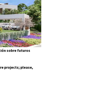
GALLERY
LOCATION
CONTACT
ción sobre futuros
AGENTS
re projects; please,