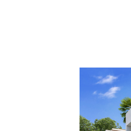
LA_FUENTE_PISCINA4B_HD
Piscina de La Fuente, villas de lujo en el centro de