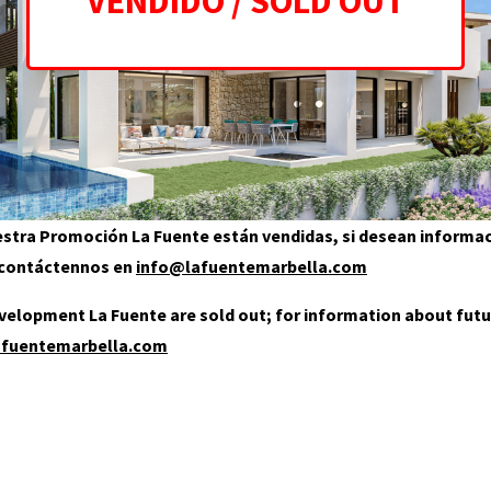
uestra Promoción La Fuente están vendidas, si desean informa
, contáctennos en
info@lafuentemarbella.com
development La Fuente are sold out; for information about futu
afuentemarbella.com