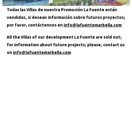
GALLERY
Todas las Villas de nuestra Promoción La Fuente están
LOCATION
LAFUENTE_ACCESO01A_HD
vendidas, si desean información sobre futuros proyectos;
CONTACT
por favor, contáctennos en
info@lafuentemarbella.com
AGENTS
All the Villas of our development La Fuente are sold out;
for information about future projects; please, contact us
on
info@lafuentemarbella.com
+34 952 000 480
info@lafuentemarbella.com
You are in:
HOME
/
LAFUENTE_ACCESO01A_HD