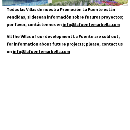
GALLERY
Todas las Villas de nuestra Promoción La Fuente están
LOCATION
vendidas, si desean información sobre futuros proyectos;
CONTACT
por favor, contáctennos en
info@lafuentemarbella.com
AGENTS
All the Villas of our development La Fuente are sold out;
for information about future projects; please, contact us
on
info@lafuentemarbella.com
+34 952 000 480
info@lafuentemarbella.com
You are in:
HOME
/
03-OCIO