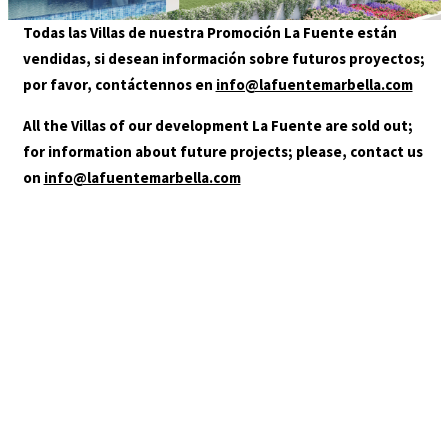
GALLERY
Todas las Villas de nuestra Promoción La Fuente están
LOCATION
vendidas, si desean información sobre futuros proyectos;
CONTACT
por favor, contáctennos en
info@lafuentemarbella.com
AGENTS
All the Villas of our development La Fuente are sold out;
for information about future projects; please, contact us
on
info@lafuentemarbella.com
+34 952 000 480
info@lafuentemarbella.com
You are in:
HOME
/
LOCALIZACION-LAFUENTE-DESKTOP