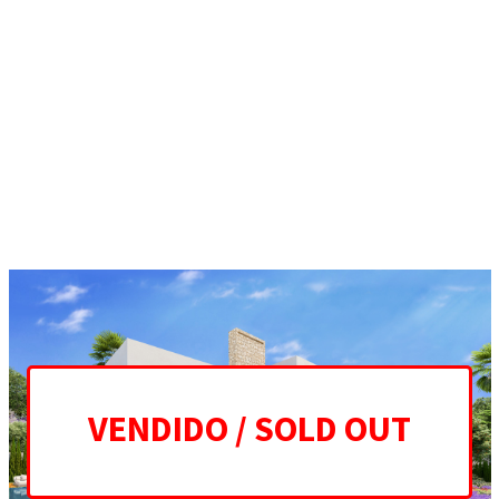
La Fuente, el corazón de Marbella
ES
EN
HOME
PROJECT