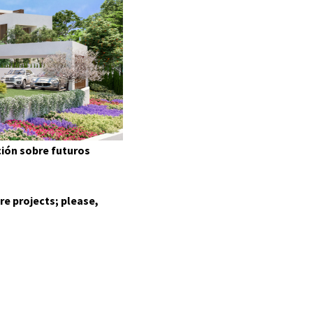
GALLERY
LOCATION
CONTACT
ción sobre futuros
AGENTS
re projects; please,