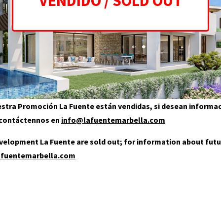
uestra Promoción La Fuente están vendidas, si desean informa
, contáctennos en
info@lafuentemarbella.com
development La Fuente are sold out; for information about futu
afuentemarbella.com