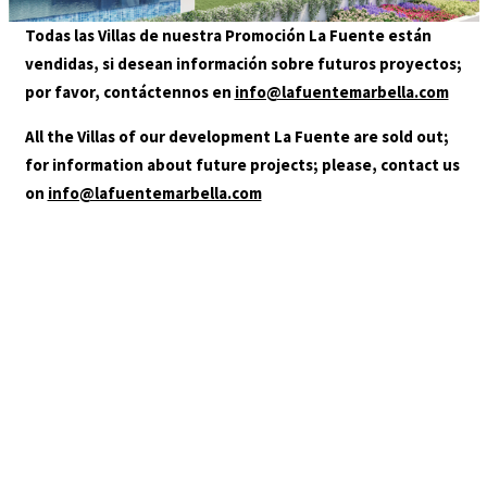
GALLERY
Todas las Villas de nuestra Promoción La Fuente están
LOCATION
vendidas, si desean información sobre futuros proyectos;
CONTACT
por favor, contáctennos en
info@lafuentemarbella.com
AGENTS
All the Villas of our development La Fuente are sold out;
for information about future projects; please, contact us
on
info@lafuentemarbella.com
+34 952 000 480
info@lafuentemarbella.com
You are in:
HOME
/
06